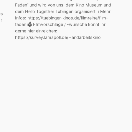
Faden“ und wird von uns, dem Kino Museum und
dem Hello Together Tübingen organisiert. ℹ️ Mehr
es
Infos: https://tuebinger-kinos.de/filmreihe/film-
r
faden 🗳️ Filmvorschläge / -wünsche könnt ihr
gerne hier einreichen:
https://survey.lamapoll.de/Handarbeitskino