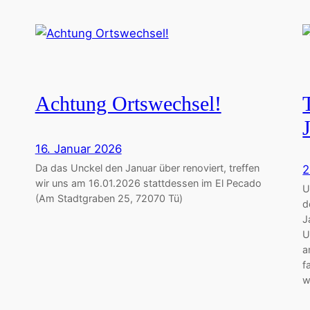
Achtung Ortswechsel!
16. Januar 2026
Da das Unckel den Januar über renoviert, treffen
2
wir uns am 16.01.2026 stattdessen im El Pecado
U
(Am Stadtgraben 25, 72070 Tü)
d
J
U
a
f
w