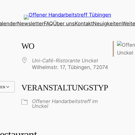
alender
Newsletter
FAQ
Über uns
Kontakt
Neuigkeiten
Weite
WO
Uni-Café-Ristorante Unckel
Wilhelmstr. 17, Tübingen, 72074
VERANSTALTUNGSTYP
GEN
Google Kalender
iCalendar
Offener Handarbeitstreff im
Unckel
estaurant