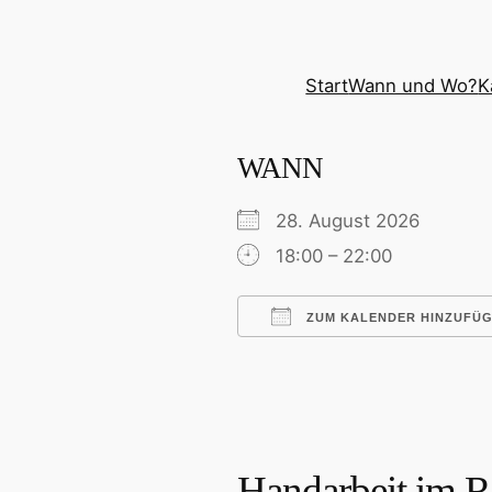
Zum
Inhalt
springen
Start
Wann und Wo?
K
WANN
28. August 2026
18:00 – 22:00
ZUM KALENDER HINZUFÜ
ICS herunterladen
Handarbeit im R