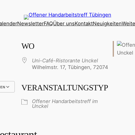
alender
Newsletter
FAQ
Über uns
Kontakt
Neuigkeiten
Weite
WO
Uni-Café-Ristorante Unckel
Wilhelmstr. 17, Tübingen, 72074
VERANSTALTUNGSTYP
GEN
e 365
Outlook Live
Offener Handarbeitstreff im
Unckel
estaurant