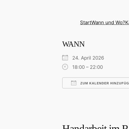
Zum
Inhalt
springen
Start
Wann und Wo?
K
WANN
24. April 2026
18:00 – 22:00
ZUM KALENDER HINZUFÜ
ICS herunterladen
Google Kalender
iCalendar
Offic
Handarbeit im R