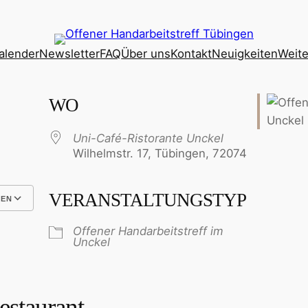
alender
Newsletter
FAQ
Über uns
Kontakt
Neuigkeiten
Weite
WO
Uni-Café-Ristorante Unckel
Wilhelmstr. 17, Tübingen, 72074
VERANSTALTUNGSTYP
GEN
e 365
Outlook Live
Offener Handarbeitstreff im
Unckel
estaurant