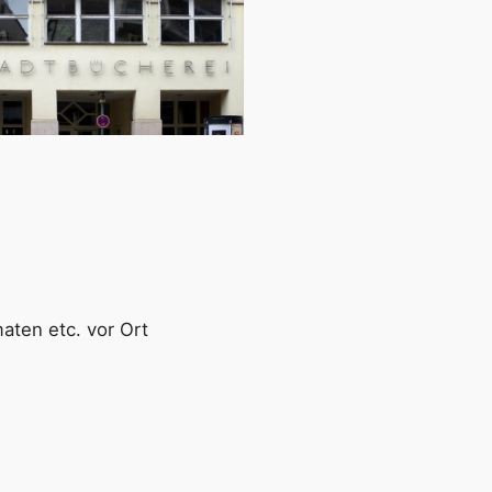
Office 365
Out
aten etc. vor Ort