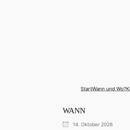
Zum
Inhalt
springen
Start
Wann und Wo?
K
WANN
14. Oktober 2026