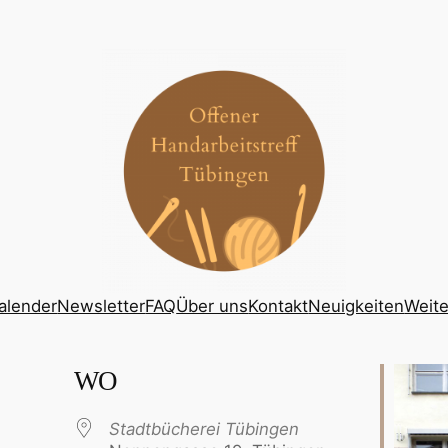
alender
Newsletter
FAQ
Über uns
Kontakt
Neuigkeiten
Weite
WO
Stadtbücherei Tübingen