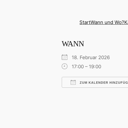
Zum
Inhalt
springen
Start
Wann und Wo?
K
WANN
18. Februar 2026
17:00 – 19:00
ZUM KALENDER HINZUFÜ
ICS herunterladen