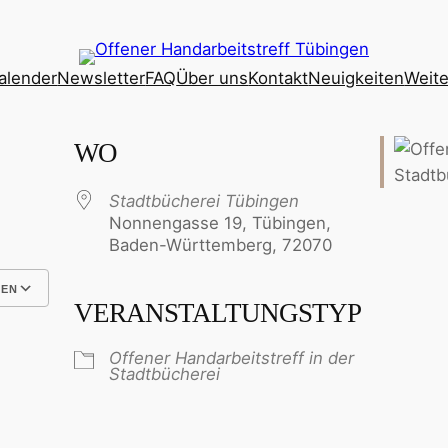
alender
Newsletter
FAQ
Über uns
Kontakt
Neuigkeiten
Weite
WO
Stadtbücherei Tübingen
Nonnengasse 19, Tübingen,
Baden-Württemberg, 72070
GEN
VERANSTALTUNGSTYP
Google Kalender
iCalendar
Offener Handarbeitstreff in der
Stadtbücherei